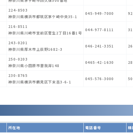
神奈川県茅ヶ崎市西久保500番地
224-8503
045-949-7000
92
神奈川県横浜市都筑区茅ケ崎中央35-1
216-8511
044-977-8111
31
神奈川県川崎市宮前区菅生2丁目16番1号
243-0201
046-241-3351
26
神奈川県厚木市上荻野1682-3
250-0203
0465-42-1630
28
神奈川県小田原市曽我岸148
230-8765
045-576-3000
50
神奈川県横浜市鶴見区下末吉3-6-1
所在地
電話番号
精