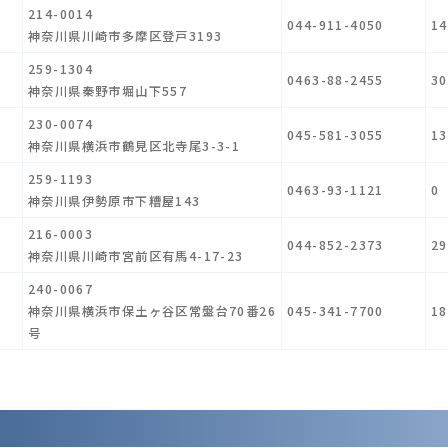
214-0014
044-911-4050
14
神奈川県川崎市多摩区登戸3193
259-1304
0463-88-2455
30
神奈川県秦野市堀山下557
230-0074
045-581-3055
13
神奈川県横浜市鶴見区北寺尾3-3-1
259-1193
0463-93-1121
0
神奈川県伊勢原市下糟屋143
216-0003
044-852-2373
29
神奈川県川崎市宮前区有馬4-17-23
240-0067
神奈川県横浜市保土ヶ谷区常盤台70番26
045-341-7700
18
号