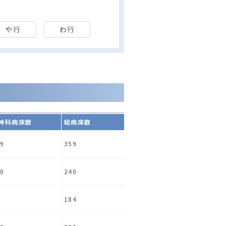
や行
わ行
神科病床数
総病床数
9
359
0
240
184