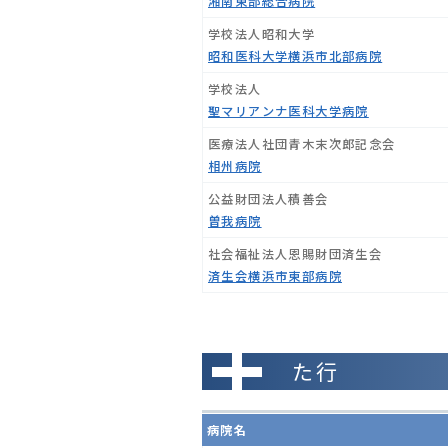
湘南東部総合病院
学校法人昭和大学
昭和医科大学横浜市北部病院
学校法人
聖マリアンナ医科大学病院
医療法人社団青木末次郎記念会
相州病院
公益財団法人積善会
曽我病院
社会福祉法人恩賜財団済生会
済生会横浜市東部病院
た行
病院名