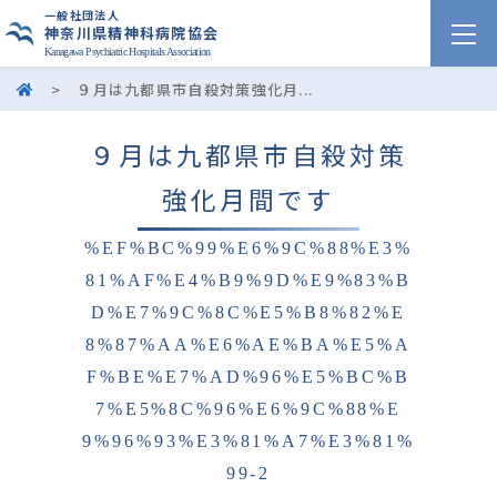
一般社団法人
神奈川県精神科病院協会
Kanagawa Psychiatric Hospitals Association
>
９月は九都県市自殺対策強化月...
９月は九都県市自殺対策
強化月間です
%EF%BC%99%E6%9C%88%E3%
81%AF%E4%B9%9D%E9%83%B
D%E7%9C%8C%E5%B8%82%E
8%87%AA%E6%AE%BA%E5%A
F%BE%E7%AD%96%E5%BC%B
7%E5%8C%96%E6%9C%88%E
9%96%93%E3%81%A7%E3%81%
99-2