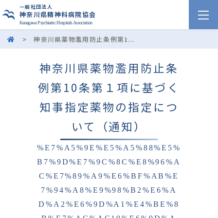
一般社団法人
神奈川県精神科病院協会
Kanagawa Psychiatric Hospitals Association
>
神奈川県薬物濫用防止条例第1...
神奈川県薬物濫用防止条
例第10条第１項に基づく
知事指定薬物の指定につ
いて（通知）
%E7%A5%9E%E5%A5%88%E5%
B7%9D%E7%9C%8C%E8%96%A
C%E7%89%A9%E6%BF%AB%E
7%94%A8%E9%98%B2%E6%A
D%A2%E6%9D%A1%E4%BE%8