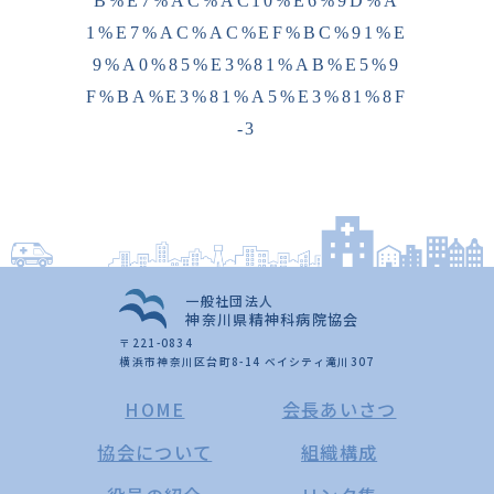
B%E7%AC%AC10%E6%9D%A
1%E7%AC%AC%EF%BC%91%E
9%A0%85%E3%81%AB%E5%9
F%BA%E3%81%A5%E3%81%8F
-3
一般社団法人
神奈川県精神科病院協会
〒221-0834
横浜市神奈川区台町8-14 ベイシティ滝川307
HOME
会長あいさつ
協会について
組織構成