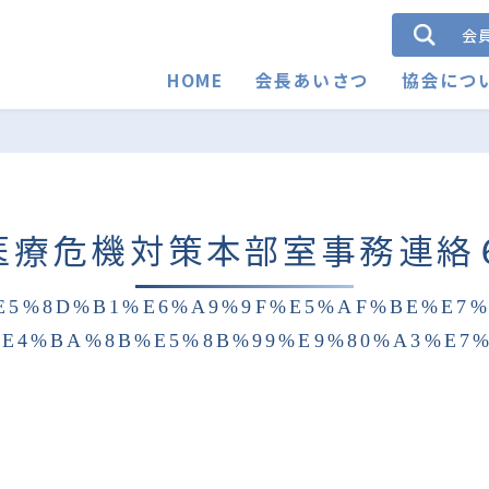
会
HOME
会長あいさつ
協会につ
医療危機対策本部室事務連絡
E5%8D%B1%E6%A9%9F%E5%AF%BE%E7
E4%BA%8B%E5%8B%99%E9%80%A3%E7