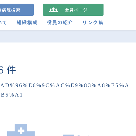
員病院検索
会員ページ
いて
組織構成
役員の紹介
リンク集
６件
%AD%96%E6%9C%AC%E9%83%A8%E5%A
%B5%A1