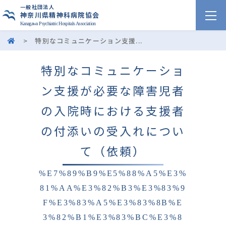
一般社団法人
神奈川県精神科病院協会
Kanagawa Psychiatric Hospitals Association
>
特別なコミュニケーション支援...
特別なコミュニケーショ
ン支援が必要な障害児者
の入院時における支援者
の付添いの受入れについ
て（依頼）
%E7%89%B9%E5%88%A5%E3%
81%AA%E3%82%B3%E3%83%9
F%E3%83%A5%E3%83%8B%E
3%82%B1%E3%83%BC%E3%8