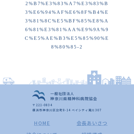
2%B7%E3%83%A7%E3%83%B
3%E6%94%AF%E6%8F%B4%E
3%81%8C%E5%BF%85%E8%A
6%81%E3%81%AA%E9%9A%9
C%E5%AE%B3%E5%85%90%E
8%80%85-2
一般社団法人
神奈川県精神科病院協会
〒221-0834
横浜市神奈川区台町8-14 ベイシティ滝川307
HOME
会長あいさつ