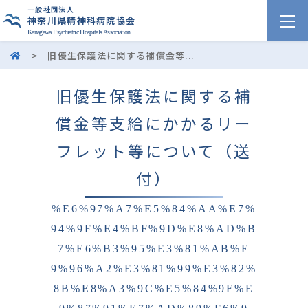
一般社団法人
神奈川県精神科病院協会
Kanagawa Psychiatric Hospitals Association
>
旧優生保護法に関する補償金等...
旧優生保護法に関する補
償金等支給にかかるリー
フレット等について（送
付）
%E6%97%A7%E5%84%AA%E7%
94%9F%E4%BF%9D%E8%AD%B
7%E6%B3%95%E3%81%AB%E
9%96%A2%E3%81%99%E3%82%
8B%E8%A3%9C%E5%84%9F%E