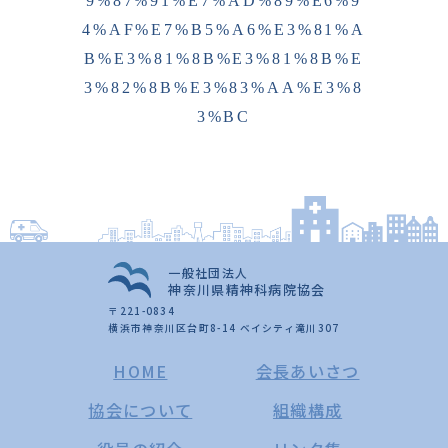
9%87%91%E7%AD%89%E6%9
4%AF%E7%B5%A6%E3%81%A
B%E3%81%8B%E3%81%8B%E
3%82%8B%E3%83%AA%E3%8
3%BC
一般社団法人
神奈川県精神科病院協会
〒221-0834
横浜市神奈川区台町8-14 ベイシティ滝川307
HOME
会長あいさつ
協会について
組織構成