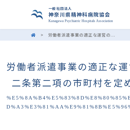
一般社団法人
神奈川県精神科病院協会
Kanagawa Psychiatric Hospitals Association
>
労働者派遣事業の適正な運営の...
労働者派遣事業の適正な運
二条第二項の市町村を定
%E5%8A%B4%E5%83%8D%E8%80%85%
D%A3%E3%81%AA%E9%81%8B%E5%96