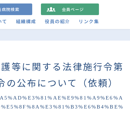
員病院検索
会員ページ
いて
組織構成
役員の紹介
リンク集
保護等に関する法律施行令第
令の公布について（依頼）
%A5%AD%E3%81%AE%E9%81%A9%E6%A
D%E5%8F%8A%E3%81%B3%E6%B4%BE%