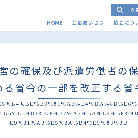
会
HOME
会長あいさつ
協会につ
営の確保及び派遣労働者の
める省令の一部を改正する省
E6%B4%BE%E9%81%A3%E4%BA%8B%E6
%B6%E3%81%AE%E7%A2%BA%E4%BF%9
E9%81%A3%E5%8A%B4%E5%83%8D