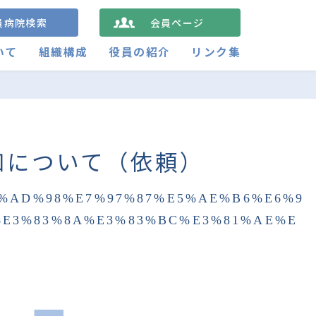
員病院検索
会員ページ
いて
組織構成
役員の紹介
リンク集
知について（依頼）
%AD%98%E7%97%87%E5%AE%B6%E6%9
%E3%83%8A%E3%83%BC%E3%81%AE%E