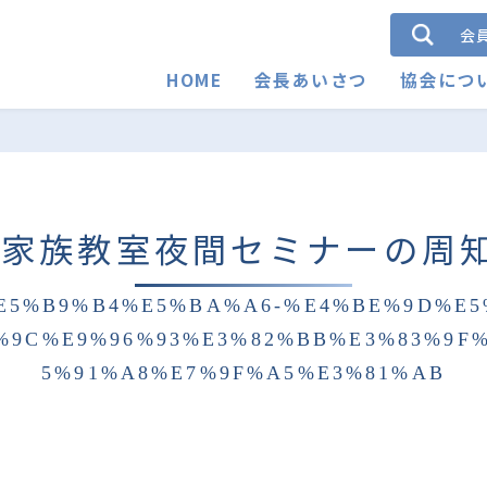
会
HOME
会長あいさつ
協会につ
症家族教室夜間セミナーの周
E5%B9%B4%E5%BA%A6-%E4%BE%9D%E5
%9C%E9%96%93%E3%82%BB%E3%83%9F
5%91%A8%E7%9F%A5%E3%81%AB