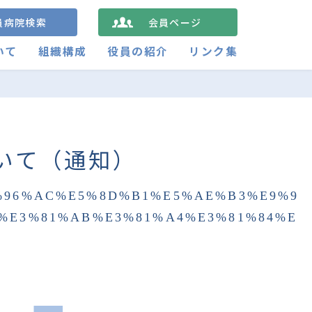
員病院検索
会員ページ
いて
組織構成
役員の紹介
リンク集
いて（通知）
%96%AC%E5%8D%B1%E5%AE%B3%E9%9
%E3%81%AB%E3%81%A4%E3%81%84%E