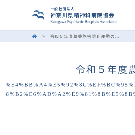
一般社団法人
神奈川県精神科病院協会
Kanagawa Psychiatric Hospitals Association
>
令和５年度農薬危害防止運動の...
令和５年度
%E4%BB%A4%E5%92%8C%EF%BC%95%
8%B2%E6%AD%A2%E9%81%8B%E5%8B