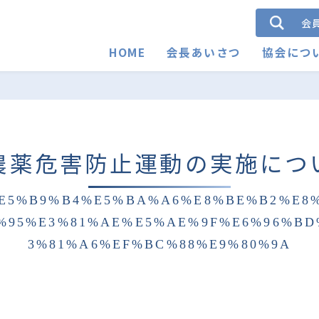
会
HOME
会長あいさつ
協会につ
農薬危害防止運動の実施につ
E5%B9%B4%E5%BA%A6%E8%BE%B2%E8
%95%E3%81%AE%E5%AE%9F%E6%96%BD
3%81%A6%EF%BC%88%E9%80%9A