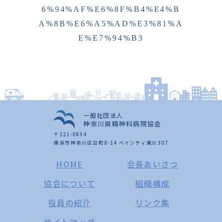
6%94%AF%E6%8F%B4%E4%B
A%8B%E6%A5%AD%E3%81%A
E%E7%94%B3
一般社団法人
神奈川県精神科病院協会
〒221-0834
横浜市神奈川区台町8-14 ベイシティ滝川307
HOME
会長あいさつ
協会について
組織構成
役員の紹介
リンク集