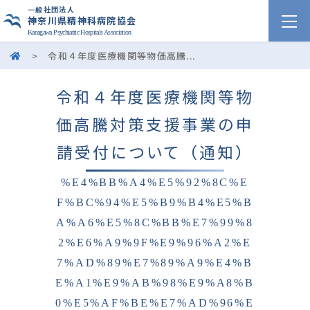
一般社団法人
神奈川県精神科病院協会
Kanagawa Psychiatric Hospitals Association
>
令和４年度医療機関等物価高騰...
令和４年度医療機関等物
価高騰対策支援事業の申
請受付について（通知）
%E4%BB%A4%E5%92%8C%E
F%BC%94%E5%B9%B4%E5%B
A%A6%E5%8C%BB%E7%99%8
2%E6%A9%9F%E9%96%A2%E
7%AD%89%E7%89%A9%E4%B
E%A1%E9%AB%98%E9%A8%B
0%E5%AF%BE%E7%AD%96%E