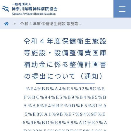
一般社団法人
神奈川県精神科病院協会
Kanagawa Psychiatric Hospitals Association
>
令和４年度保健衛生施設等施設...
令和４年度保健衛生施設
等施設・設備整備費国庫
補助金に係る整備計画書
の提出について（通知）
%E4%BB%A4%E5%92%8C%E
F%BC%94%E5%B9%B4%E5%B
A%A6%E4%BF%9D%E5%81%A
5%E8%A1%9B%E7%94%9F%E
6%96%BD%E8%A8%AD%E7%A