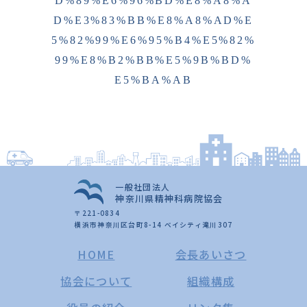
D%89%E6%96%BD%E8%A8%A
D%E3%83%BB%E8%A8%AD%E
5%82%99%E6%95%B4%E5%82%
99%E8%B2%BB%E5%9B%BD%
E5%BA%AB
一般社団法人
神奈川県精神科病院協会
〒221-0834
横浜市神奈川区台町8-14 ベイシティ滝川307
HOME
会長あいさつ
協会について
組織構成