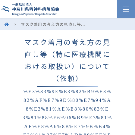
一般社団法人
神奈川県精神科病院協会
Kanagawa Psychiatric Hospitals Association
>
マスク着用の考え方の見直し等...
マスク着用の考え方の見
直し等（特に医療機関に
おける取扱い）について
（依頼）
%E3%83%9E%E3%82%B9%E3%
82%AF%E7%9D%80%E7%94%A
8%E3%81%AE%E8%80%83%E
3%81%88%E6%96%B9%E3%81%
AE%E8%A6%8B%E7%9B%B4%