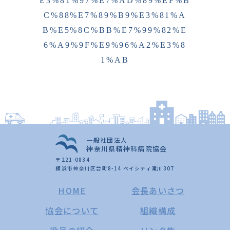
E3%81%97%E7%AD%89%EF%B
C%88%E7%89%B9%E3%81%A
B%E5%8C%BB%E7%99%82%E
6%A9%9F%E9%96%A2%E3%8
1%AB
一般社団法人
神奈川県精神科病院協会
〒221-0834
横浜市神奈川区台町8-14 ベイシティ滝川307
HOME
会長あいさつ
協会について
組織構成