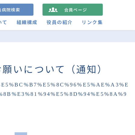
員病院検索
会員ページ
いて
組織構成
役員の紹介
リンク集
お願いについて（通知）
%E5%BC%B7%E5%8C%96%E5%AE%A3%E
%8B%E3%81%94%E5%8D%94%E5%8A%9