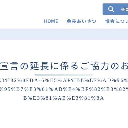
会
HOME
会長あいさつ
協会につ
強化宣言の延長に係るご協力の
E3%82%8FBA-5%E5%AF%BE%E7%AD%96
%95%B7%E3%81%AB%E4%BF%82%E3%82
B%E3%81%AE%E3%81%8A