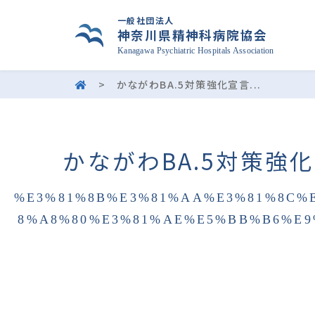
一般社団法人
神奈川県精神科病院協会
Kanagawa Psychiatric Hospitals Association
>
かながわBA.5対策強化宣言...
かながわBA.5対策
%E3%81%8B%E3%81%AA%E3%81%8C%
8%A8%80%E3%81%AE%E5%BB%B6%E9