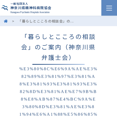
一般社団法人
神奈川県精神科病院協会
Kanagawa Psychiatric Hospitals Association
>
「暮らしとこころの相談会」の...
「暮らしとこころの相談
会」のご案内（神奈川県
弁護士会）
%E3%80%8C%E6%9A%AE%E3%
82%89%E3%81%97%E3%81%A
8%E3%81%93%E3%81%93%E3%
82%8D%E3%81%AE%E7%9B%B
8%E8%AB%87%E4%BC%9A%E
3%80%8D%E3%81%AE%E3%8
1%94%E6%A1%88%E5%86%85%