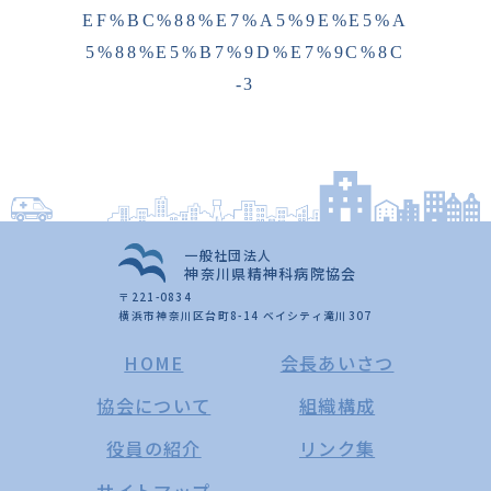
EF%BC%88%E7%A5%9E%E5%A
5%88%E5%B7%9D%E7%9C%8C
-3
一般社団法人
神奈川県精神科病院協会
〒221-0834
横浜市神奈川区台町8-14 ベイシティ滝川307
HOME
会長あいさつ
協会について
組織構成
役員の紹介
リンク集