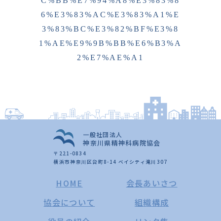
C%BB%E7%94%A8%E3%83%8
6%E3%83%AC%E3%83%A1%E
3%83%BC%E3%82%BF%E3%8
1%AE%E9%9B%BB%E6%B3%A
2%E7%AE%A1
一般社団法人
神奈川県精神科病院協会
〒221-0834
横浜市神奈川区台町8-14 ベイシティ滝川307
HOME
会長あいさつ
協会について
組織構成