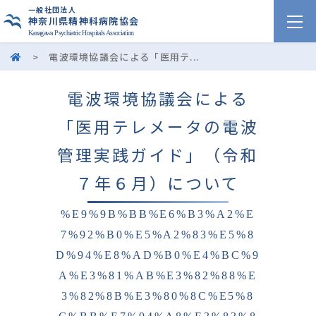
一般社団法人
神奈川県精神科病院協会
Kanagawa Psychiatric Hospitals Association
>
電波環境協議会による「医用テ...
電波環境協議会による
「医用テレメータの電波
管理実践ガイド」（令和
７年６月）について
%E9%9B%BB%E6%B3%A2%E
7%92%B0%E5%A2%83%E5%8
D%94%E8%AD%B0%E4%BC%9
A%E3%81%AB%E3%82%88%E
3%82%8B%E3%80%8C%E5%8