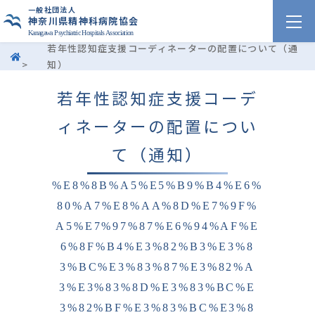
一般社団法人
神奈川県精神科病院協会
Kanagawa Psychiatric Hospitals Association
若年性認知症支援コーディネーターの配置について（通
>
知）
若年性認知症支援コーデ
ィネーターの配置につい
て（通知）
%E8%8B%A5%E5%B9%B4%E6%
80%A7%E8%AA%8D%E7%9F%
A5%E7%97%87%E6%94%AF%E
6%8F%B4%E3%82%B3%E3%8
3%BC%E3%83%87%E3%82%A
3%E3%83%8D%E3%83%BC%E
3%82%BF%E3%83%BC%E3%8