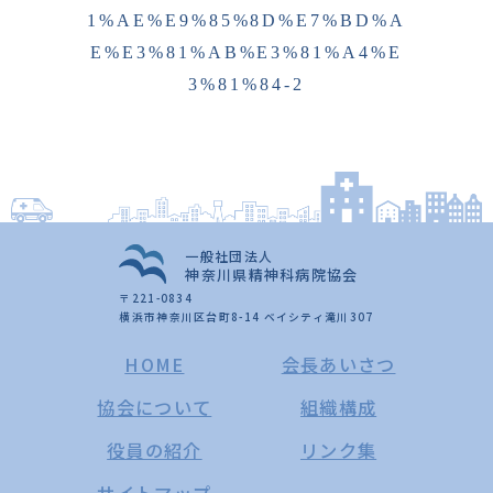
1%AE%E9%85%8D%E7%BD%A
E%E3%81%AB%E3%81%A4%E
3%81%84-2
一般社団法人
神奈川県精神科病院協会
〒221-0834
横浜市神奈川区台町8-14 ベイシティ滝川307
HOME
会長あいさつ
協会について
組織構成
役員の紹介
リンク集