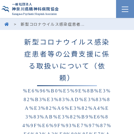
一般社団法人
神奈川県精神科病院協会
Kanagawa Psychiatric Hospitals Association
>
新型コロナウイルス感染症患者...
新型コロナウイルス感染
症患者等の公費支援に係
る取扱いについて（依
頼）
%E6%96%B0%E5%9E%8B%E3%
82%B3%E3%83%AD%E3%83%8
A%E3%82%A6%E3%82%A4%E
3%83%AB%E3%82%B9%E6%8
4%9F%E6%9F%93%E7%97%87%