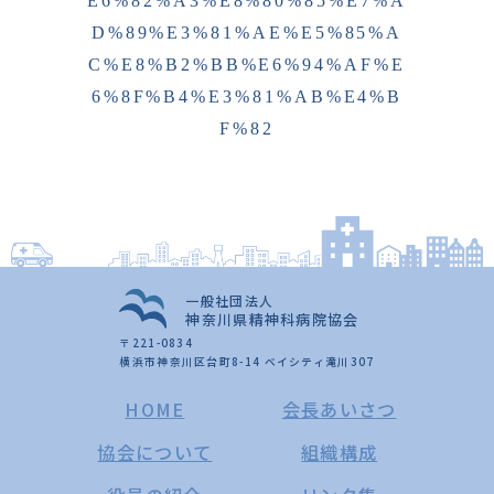
E6%82%A3%E8%80%85%E7%A
D%89%E3%81%AE%E5%85%A
C%E8%B2%BB%E6%94%AF%E
6%8F%B4%E3%81%AB%E4%B
F%82
一般社団法人
神奈川県精神科病院協会
〒221-0834
横浜市神奈川区台町8-14 ベイシティ滝川307
HOME
会長あいさつ
協会について
組織構成