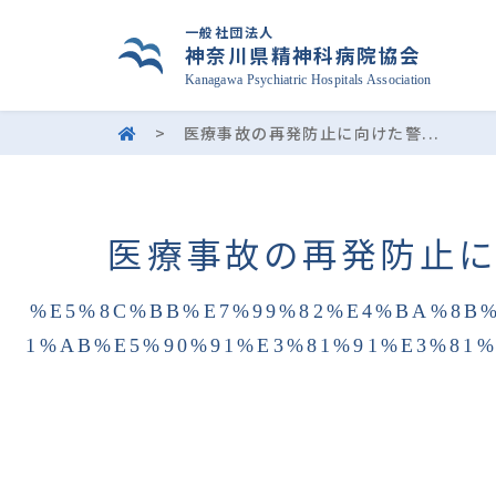
一般社団法人
神奈川県精神科病院協会
Kanagawa Psychiatric Hospitals Association
>
医療事故の再発防止に向けた警...
医療事故の再発防止に
%E5%8C%BB%E7%99%82%E4%BA%8B%
1%AB%E5%90%91%E3%81%91%E3%81