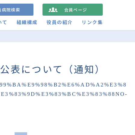
員病院検索
会員ページ
いて
組織構成
役員の紹介
リンク集
の公表について（通知）
%99%BA%E9%98%B2%E6%AD%A2%E3%8
E3%83%9D%E3%83%BC%E3%83%88NO-