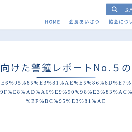
会
HOME
会長あいさつ
協会につ
向けた警鐘レポートNo.５
E6%95%85%E3%81%AE%E5%86%8D%E7
%9F%E8%AD%A6%E9%90%98%E3%83%AC%
%EF%BC%95%E3%81%AE