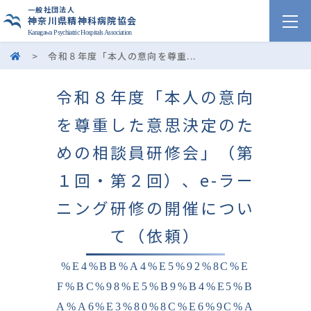
一般社団法人
神奈川県精神科病院協会
Kanagawa Psychiatric Hospitals Association
>
令和８年度「本人の意向を尊重...
令和８年度「本人の意向
を尊重した意思決定のた
めの相談員研修会」（第
１回・第２回）、e-ラー
ニング研修の開催につい
て（依頼）
%E4%BB%A4%E5%92%8C%E
F%BC%98%E5%B9%B4%E5%B
A%A6%E3%80%8C%E6%9C%A