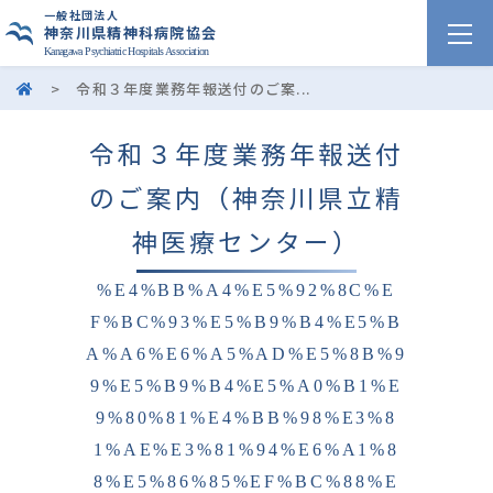
一般社団法人
神奈川県精神科病院協会
Kanagawa Psychiatric Hospitals Association
>
令和３年度業務年報送付のご案...
令和３年度業務年報送付
のご案内（神奈川県立精
神医療センター）
%E4%BB%A4%E5%92%8C%E
F%BC%93%E5%B9%B4%E5%B
A%A6%E6%A5%AD%E5%8B%9
9%E5%B9%B4%E5%A0%B1%E
9%80%81%E4%BB%98%E3%8
1%AE%E3%81%94%E6%A1%8
8%E5%86%85%EF%BC%88%E