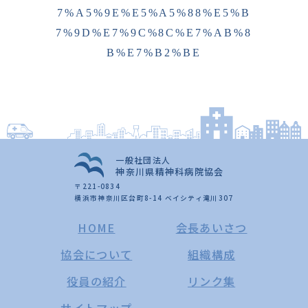
7%A5%9E%E5%A5%88%E5%B
7%9D%E7%9C%8C%E7%AB%8
B%E7%B2%BE
一般社団法人
神奈川県精神科病院協会
〒221-0834
横浜市神奈川区台町8-14 ベイシティ滝川307
HOME
会長あいさつ
協会について
組織構成
役員の紹介
リンク集