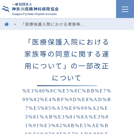
一般社団法人
神奈川県精神科病院協会
Kanagawa Psychiatric Hospitals Association
>
「医療保護入院における家族等...
「医療保護入院における
家族等の同意に関する運
用について」の一部改正
について
%E3%80%8C%E5%8C%BB%E7%
99%82%E4%BF%9D%E8%AD%B
7%E5%85%A5%E9%99%A2%E
3%81%AB%E3%81%8A%E3%8
1%91%E3%82%8B%E5%AE%B