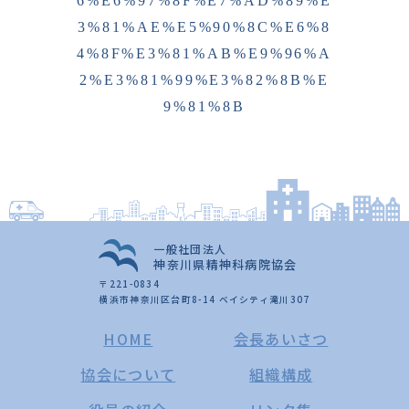
6%E6%97%8F%E7%AD%89%E
3%81%AE%E5%90%8C%E6%8
4%8F%E3%81%AB%E9%96%A
2%E3%81%99%E3%82%8B%E
9%81%8B
一般社団法人
神奈川県精神科病院協会
〒221-0834
横浜市神奈川区台町8-14 ベイシティ滝川307
HOME
会長あいさつ
協会について
組織構成